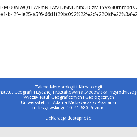
zM3Mi00MWQ1LWFmNTAtZDI5NDhmODIzMTYy%40thread.v2
1-b42f-4e25-a5f6-66d1f29bc092%22%2c%22Oid%22%3a%22
Zakład Meteorologii i Klimatologii
Instytut Geografii Fizycznej i Kształtowania Środowiska Przyrodniczeg
Wydział Nauk Geograficznych i Geologicznych
Uniwersytet im. Adama Mickiewicza w Poznaniu
ul. Krygowskiego 10, 61-680 Poznań
Deklaracja dostępności