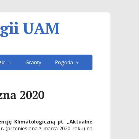
ogii UAM
zie
Granty
Pogoda
zna 2020
ncję Klimatologiczną pt. „Aktualne
r.
(przeniesiona z marca 2020 roku) na