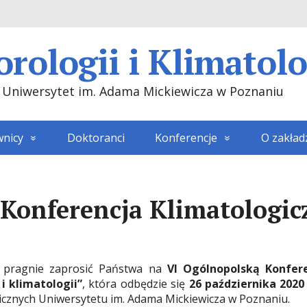
rologii i Klimatol
i. Uniwersytet im. Adama Mickiewicza w Poznaniu
wnicy
Doktoranci
Konferencje
O zakład
Konferencja Klimatologic
 pragnie zaprosić Państwa na
VI Ogólnopolską Konfere
 klimatologii”
, która odbędzie się
26
października 2020
icznych Uniwersytetu im. Adama Mickiewicza w Poznaniu.