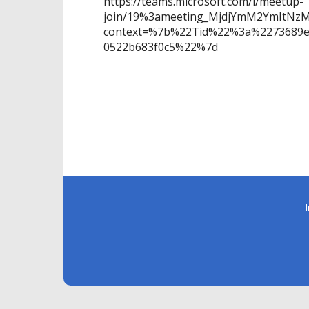
https://teams.microsoft.com/l/meetup-
join/19%3ameeting_MjdjYmM2YmItN
context=%7b%22Tid%22%3a%2273689ee
0522b683f0c5%22%7d