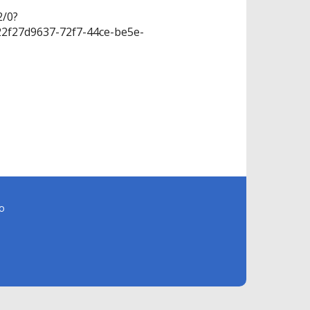
/0?
f27d9637-72f7-44ce-be5e-
o