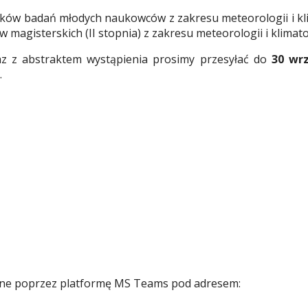
ników badań młodych naukowców z zakresu meteorologii i kli
magisterskich (II stopnia) z zakresu meteorologii i klimatol
z z abstraktem wystąpienia prosimy przesyłać do
30 wrz
.
line poprzez platformę MS Teams pod adresem: